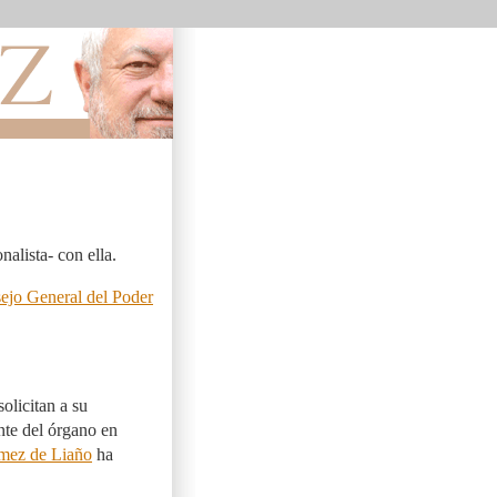
alista- con ella.
ejo General del Poder
olicitan a su
nte del órgano en
mez de Liaño
ha