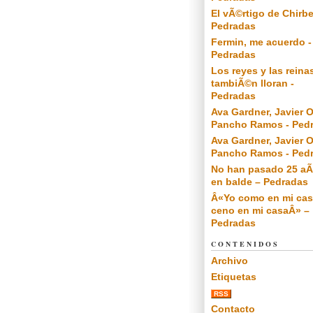
El vÃ©rtigo de Chirbe
Pedradas
Fermin, me acuerdo -
Pedradas
Los reyes y las reina
tambiÃ©n lloran -
Pedradas
Ava Gardner, Javier O
Pancho Ramos - Ped
Ava Gardner, Javier O
Pancho Ramos - Ped
No han pasado 25 a
en balde – Pedradas
Â«Yo como en mi cas
ceno en mi casaÂ» –
Pedradas
CONTENIDOS
Archivo
Etiquetas
RSS
Contacto