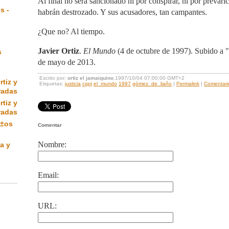
Al final no será sancionado ni por conspirar, ni por prevaric
s -
habrán destrozado. Y sus acusadores, tan campantes.
¿Que no? Al tiempo.
Javier Ortiz
.
El Mundo
(4 de octubre de 1997). Subido a 
s
de mayo de 2013.
Escrito por:
ortiz el jamaiquino
.1997/10/04 07:00:00 GMT+2
rtiz y
Etiquetas:
justicia
cgpj
el_mundo
1997
gómez_de_liaño
|
Permalink
|
Comentario
radas
rtiz y
radas
Ã±os
Comentar
Nombre:
a y
Email:
URL: