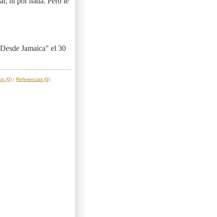
ar, ni por nada. Pero le
"Desde Jamaica" el 30
s (0)
|
Referencias (0)