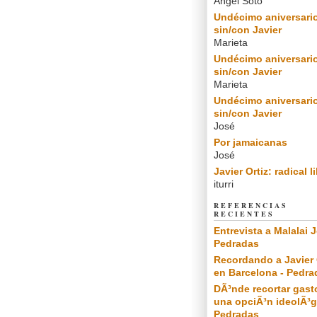
Angel Soto
Undécimo aniversari
sin/con Javier
Marieta
Undécimo aniversari
sin/con Javier
Marieta
Undécimo aniversari
sin/con Javier
José
Por jamaicanas
José
Javier Ortiz: radical l
iturri
REFERENCIAS
RECIENTES
Entrevista a Malalai J
Pedradas
Recordando a Javier 
en Barcelona - Pedra
DÃ³nde recortar gast
una opciÃ³n ideolÃ³g
Pedradas