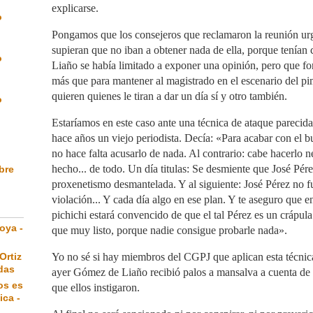
explicarse.
o
Pongamos que los consejeros que reclamaron la reunión u
supieran que no iban a obtener nada de ella, porque tenía
o
Liaño se había limitado a exponer una opinión, pero que fo
más que para mantener al magistrado en el escenario del 
quieren quienes le tiran a dar un día sí y otro también.
o
Estaríamos en este caso ante una técnica de ataque parecid
hace años un viejo periodista. Decía: «Para acabar con el 
no hace falta acusarlo de nada. Al contrario: cabe hacerlo
hecho... de todo. Un día titulas: Se desmiente que José Pére
ibre
proxenetismo desmantelada. Y al siguiente: José Pérez no f
violación... Y cada día algo en ese plan. Y te aseguro que 
pichichi estará convencido de que el tal Pérez es un crápul
oya -
que muy listo, porque nadie consigue probarle nada».
Ortiz
Yo no sé si hay miembros del CGPJ que aplican esta técnica
das
ayer Gómez de Liaño recibió palos a mansalva a cuenta de 
os es
que ellos instigaron.
ica -