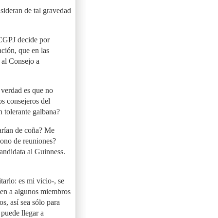
sideran de tal gravedad
l CGPJ decide por
ación, que en las
 al Consejo a
 verdad es que no
os consejeros del
n tolerante galbana?
tarían de coña? Me
mono de reuniones?
andidata al Guinness.
arlo: es mi vicio-, se
bien a algunos miembros
s, así sea sólo para
puede llegar a