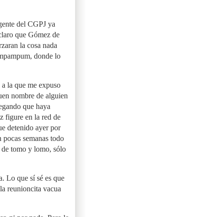
rgente del CGPJ ya
n claro que Gómez de
rzaran la cosa nada
pimpampum, donde lo
a a la que me expuso
buen nombre de alguien
 negando que haya
z figure en la red de
ue detenido ayer por
en pocas semanas todo
a de tomo y lomo, sólo
. Lo que sí sé es que
la reunioncita vacua