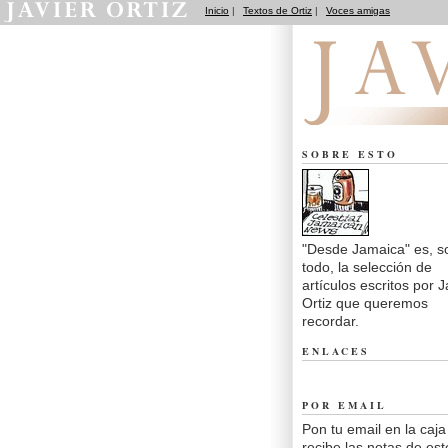
Inicio
|
Textos de Ortiz
|
Voces amigas
Desde Jamaica
SOBRE ESTO
"Desde Jamaica" es, s
todo, la selección de
artículos escritos por J
Ortiz que queremos
recordar.
ENLACES
POR EMAIL
Pon tu email en la caja
recibe las notas de est