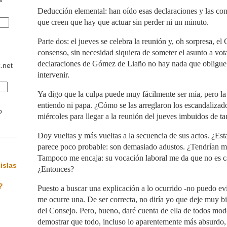
Deducción elemental: han oído esas declaraciones y las con
que creen que hay que actuar sin perder ni un minuto.
Parte dos: el jueves se celebra la reunión y, oh sorpresa, e
consenso, sin necesidad siquiera de someter el asunto a vot
declaraciones de Gómez de Liaño no hay nada que obligue
z.net
intervenir.
Ya digo que la culpa puede muy fácilmente ser mía, pero la
entiendo ni papa. ¿Cómo se las arreglaron los escandalizad
b
miércoles para llegar a la reunión del jueves imbuidos de ta
Doy vueltas y más vueltas a la secuencia de sus actos. ¿Es
parece poco probable: son demasiado adustos. ¿Tendrían 
Tampoco me encaja: su vocación laboral me da que no es c
islas
¿Entonces?
?
Puesto a buscar una explicación a lo ocurrido -no puedo evit
me ocurre una. De ser correcta, no diría yo que deje muy 
del Consejo. Pero, bueno, daré cuenta de ella de todos modo
demostrar que todo, incluso lo aparentemente más absurdo, 