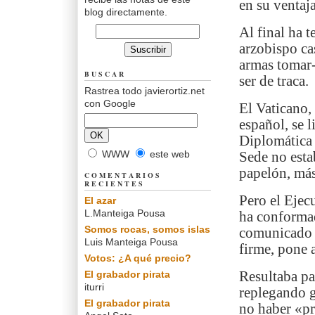
en su ventaj
blog directamente.
Al final ha 
arzobispo ca
armas tomar- 
BUSCAR
ser de traca.
Rastrea todo javierortiz.net
con Google
El Vaticano,
español, se 
Diplomática 
WWW
este web
Sede no esta
papelón, más
COMENTARIOS
RECIENTES
Pero el Ejec
El azar
L.Manteiga Pousa
ha conformad
Somos rocas, somos islas
comunicado 
Luis Manteiga Pousa
firme, pone 
Votos: ¿A qué precio?
El grabador pirata
Resultaba pa
iturri
replegando g
El grabador pirata
no haber «pr