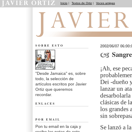
Inicio
|
Textos de Ortiz
|
Voces amigas
Desde Jamaica
SOBRE ESTO
2002/06/07 06:00
Sangre
¡Ah, ese pec
"Desde Jamaica" es, sobre
probablement
todo, la selección de
Dei -dueño y
artículos escritos por Javier
lanzar un at
Ortiz que queremos
recordar.
desarbolarla
clásicas de l
ENLACES
los grandes 
sin sobrepas
POR EMAIL
Pon tu email en la caja y
Se lanzó a l
recibe las notas de este