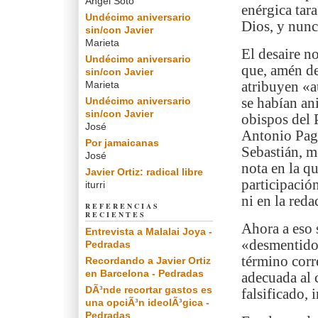
Angel Soto
enérgica tar
Undécimo aniversario
Dios, y nunc
sin/con Javier
Marieta
El desaire n
Undécimo aniversario
que, amén de
sin/con Javier
Marieta
atribuyen «a
Undécimo aniversario
se habían an
sin/con Javier
obispos del 
José
Antonio Pago
Por jamaicanas
Sebastián, m
José
nota en la q
Javier Ortiz: radical libre
participació
iturri
ni en la reda
REFERENCIAS
RECIENTES
Ahora a eso 
Entrevista a Malalai Joya -
«desmentido»
Pedradas
término corr
Recordando a Javier Ortiz
en Barcelona - Pedradas
adecuada al 
DÃ³nde recortar gastos es
falsificado,
una opciÃ³n ideolÃ³gica -
Pedradas