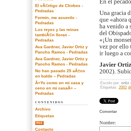
En el pecado 
El vÃ©rtigo de Chirbes -
Pedradas
Una gracia d
Fermin, me acuerdo -
que «ahora 
Pedradas
ha venido a 
Los reyes y las reinas
del Obispado
tambiÃ©n lloran -
«¡Un monseño
Pedradas
vez por ello
Ava Gardner, Javier Ortiz y
Pancho Ramos - Pedradas
ir luego a c
Ava Gardner, Javier Ortiz y
Javier Ortiz
Pancho Ramos - Pedradas
2002). Subid
No han pasado 25 aÃ±os
en balde – Pedradas
Â«Yo como en mi casa y
Escrito por:
ortiz
Etiquetas:
2002
d
ceno en mi casaÂ» –
Pedradas
CONTENIDOS
Archivo
Comentar
Etiquetas
Nombre:
RSS
Contacto