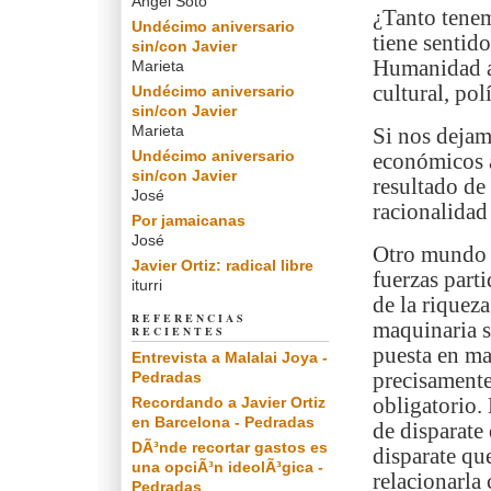
Angel Soto
¿Tanto tenem
Undécimo aniversario
tiene sentid
sin/con Javier
Humanidad a
Marieta
cultural, polí
Undécimo aniversario
sin/con Javier
Marieta
Si nos dejamo
Undécimo aniversario
económicos a
sin/con Javier
resultado de 
José
racionalidad 
Por jamaicanas
José
Otro mundo s
Javier Ortiz: radical libre
fuerzas parti
iturri
de la riquez
REFERENCIAS
maquinaria so
RECIENTES
puesta en ma
Entrevista a Malalai Joya -
Pedradas
precisamente
Recordando a Javier Ortiz
obligatorio. 
en Barcelona - Pedradas
de disparate
DÃ³nde recortar gastos es
disparate qu
una opciÃ³n ideolÃ³gica -
relacionarla 
Pedradas