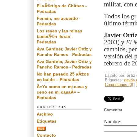
militar, con 
El vÃ©rtigo de Chirbes -
Pedradas
Todos los gr
Fermin, me acuerdo -
último térmi
Pedradas
Los reyes y las reinas
Javier Orti
tambiÃ©n lloran -
2003) y
El 
Pedradas
cambios, per
Ava Gardner, Javier Ortiz y
Pancho Ramos - Pedradas
versión del 
Ava Gardner, Javier Ortiz y
febrero de 2
Pancho Ramos - Pedradas
No han pasado 25 aÃ±os
Escrito por:
ortiz
en balde – Pedradas
Etiquetas:
davos
Comentarios (0)
|
Â«Yo como en mi casa y
ceno en mi casaÂ» –
Pedradas
CONTENIDOS
Comentar
Archivo
Etiquetas
Nombre:
RSS
Contacto