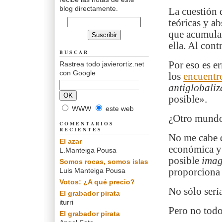
blog directamente.
La cuestión 
teóricas y ab
que acumulan
ella. Al con
BUSCAR
Por eso es e
Rastrea todo javierortiz.net
con Google
los
encuentr
antiglobali
posible».
WWW
este web
¿Otro mundo
COMENTARIOS
RECIENTES
No me cabe 
El azar
económica y
L.Manteiga Pousa
posible
imag
Somos rocas, somos islas
Luis Manteiga Pousa
proporciona 
Votos: ¿A qué precio?
No sólo serí
El grabador pirata
iturri
Pero no todo
El grabador pirata