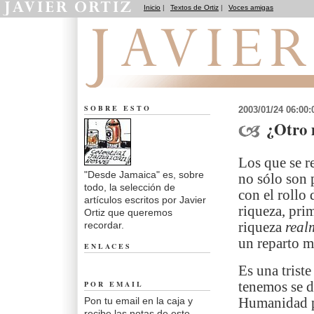
Inicio
|
Textos de Ortiz
|
Voces amigas
Desde Jamaica
SOBRE ESTO
2003/01/24 06:00
¿Otro 
Los que se r
"Desde Jamaica" es, sobre
no sólo son 
todo, la selección de
con el rollo
artículos escritos por Javier
riqueza, pri
Ortiz que queremos
recordar.
riqueza
real
un reparto m
ENLACES
Es una triste
POR EMAIL
tenemos se d
Pon tu email en la caja y
Humanidad po
recibe las notas de este