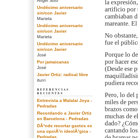
Angel Soto
la expresión
Undécimo aniversario
artificio por
sin/con Javier
cambiaban de
Marieta
mareante. El
Undécimo aniversario
sin/con Javier
No obstante,
Marieta
fue el públic
Undécimo aniversario
sin/con Javier
Porque lo de 
José
por hacer es
Por jamaicanas
José
(Desde ese p
Javier Ortiz: radical libre
maquilladísi
iturri
pudiera recon
REFERENCIAS
RECIENTES
Pero, lo del
Entrevista a Malalai Joya -
miles de pers
Pedradas
brazos como 
Recordando a Javier Ortiz
muchas de el
en Barcelona - Pedradas
dado? ¿Cómo 
DÃ³nde recortar gastos es
cantando los
una opciÃ³n ideolÃ³gica -
de bramar po
Pedradas