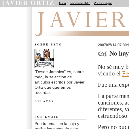
Inicio
|
Textos de Ortiz
|
Voces amigas
Desde Jamaica
SOBRE ESTO
2007/05/14 07:00
No hay
No sé muy bi
"Desde Jamaica" es, sobre
viendo el
Fe
todo, la selección de
artículos escritos por Javier
Fue una expe
Ortiz que queremos
recordar.
La parte men
ENLACES
canciones, a
diferentes, v
estruendoso 
POR EMAIL
Pon tu email en la caja y
Pero no pude
recibe las notas de este