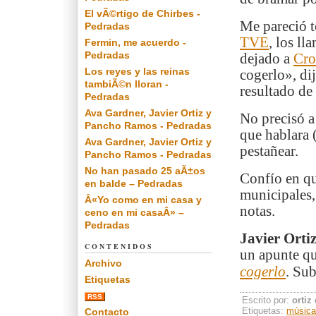
El vÃ©rtigo de Chirbes -
Me pareció t
Pedradas
TVE
, los l
Fermin, me acuerdo -
Pedradas
dejado a
Cro
Los reyes y las reinas
cogerlo», dij
tambiÃ©n lloran -
resultado de 
Pedradas
Ava Gardner, Javier Ortiz y
No precisó a 
Pancho Ramos - Pedradas
que hablara (
Ava Gardner, Javier Ortiz y
pestañear.
Pancho Ramos - Pedradas
No han pasado 25 aÃ±os
Confío en qu
en balde – Pedradas
municipales
Â«Yo como en mi casa y
notas.
ceno en mi casaÂ» –
Pedradas
Javier Orti
CONTENIDOS
un apunte qu
Archivo
cogerlo
.
Subi
Etiquetas
RSS
Escrito por:
ortiz
Etiquetas:
música
Contacto