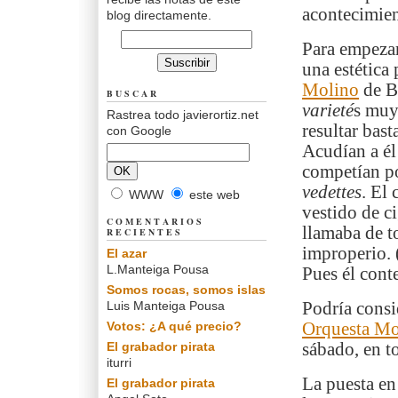
acontecimien
blog directamente.
Para empezar
una estética
Molino
de Ba
BUSCAR
varieté
s muy
Rastrea todo javierortiz.net
resultar bas
con Google
Acudían a él
competían por
vedettes
. El
WWW
este web
vestido de c
COMENTARIOS
llamaba de t
RECIENTES
improperio. 
El azar
L.Manteiga Pousa
Pues él conte
Somos rocas, somos islas
Luis Manteiga Pousa
Podría consid
Votos: ¿A qué precio?
Orquesta M
El grabador pirata
sábado, en t
iturri
La puesta en 
El grabador pirata