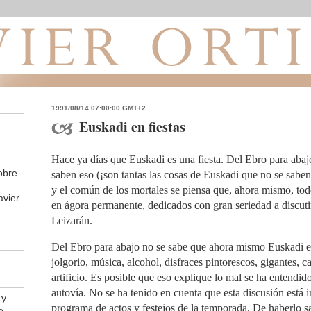
1991/08/14 07:00:00 GMT+2
Euskadi en fiestas
Hace ya días que Euskadi es una fiesta. Del Ebro para ab
obre
saben eso (¡son tantas las cosas de Euskadi que no se saben
y el común de los mortales se piensa que, ahora mismo, tod
avier
en ágora permanente, dedicados con gran seriedad a discutir
Leizarán.
Del Ebro para abajo no se sabe que ahora mismo Euskadi es
jolgorio, música, alcohol, disfraces pintorescos, gigantes, 
artificio. Es posible que eso explique lo mal se ha entendido
autovía. No se ha tenido en cuenta que esta discusión está i
 y
programa de actos y festejos de la temporada. De haberlo sa
e