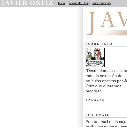
Inicio
|
Textos de Ortiz
|
Voces amigas
Desde Jamaica
SOBRE ESTO
"Desde Jamaica" es, s
todo, la selección de
artículos escritos por J
Ortiz que queremos
recordar.
ENLACES
POR EMAIL
Pon tu email en la caja
recibe las notas de est