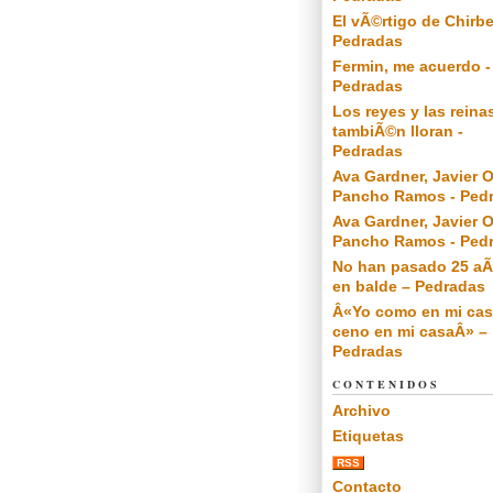
El vÃ©rtigo de Chirbe
Pedradas
Fermin, me acuerdo -
Pedradas
Los reyes y las reina
tambiÃ©n lloran -
Pedradas
Ava Gardner, Javier O
Pancho Ramos - Ped
Ava Gardner, Javier O
Pancho Ramos - Ped
No han pasado 25 a
en balde – Pedradas
Â«Yo como en mi cas
ceno en mi casaÂ» –
Pedradas
CONTENIDOS
Archivo
Etiquetas
RSS
Contacto