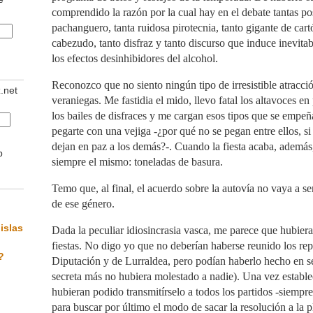
comprendido la razón por la cual hay en el debate tantas pos
pachanguero, tanta ruidosa pirotecnia, tanto gigante de cart
cabezudo, tanto disfraz y tanto discurso que induce inevita
los efectos desinhibidores del alcohol.
Reconozco que no siento ningún tipo de irresistible atracció
z.net
veraniegas. Me fastidia el mido, llevo fatal los altavoces en
los bailes de disfraces y me cargan esos tipos que se empeñ
pegarte con una vejiga -¿por qué no se pegan entre ellos, si 
dejan en paz a los demás?-. Cuando la fiesta acaba, además,
b
siempre el mismo: toneladas de basura.
Temo que, al final, el acuerdo sobre la autovía no vaya a s
de ese género.
islas
Dada la peculiar idiosincrasia vasca, me parece que hubiera
fiestas. No digo yo que no deberían haberse reunido los rep
?
Diputación y de Lurraldea, pero podían haberlo hecho en s
secreta más no hubiera molestado a nadie). Una vez establec
hubieran podido transmitírselo a todos los partidos -siempr
para buscar por último el modo de sacar la resolución a la p