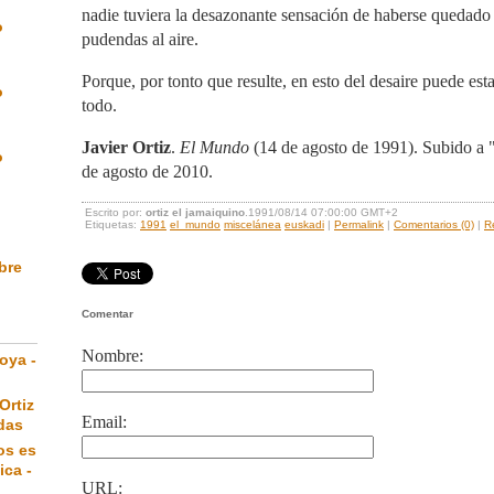
nadie tuviera la desazonante sensación de haberse quedado 
o
pudendas al aire.
Porque, por tonto que resulte, en esto del desaire puede estar
o
todo.
Javier Ortiz
.
El Mundo
(14 de agosto de 1991). Subido a 
o
de agosto de 2010.
Escrito por:
ortiz el jamaiquino
.1991/08/14 07:00:00 GMT+2
Etiquetas:
1991
el_mundo
miscelánea
euskadi
|
Permalink
|
Comentarios (0)
|
R
ibre
Comentar
Nombre:
oya -
Ortiz
Email:
das
os es
ica -
URL: