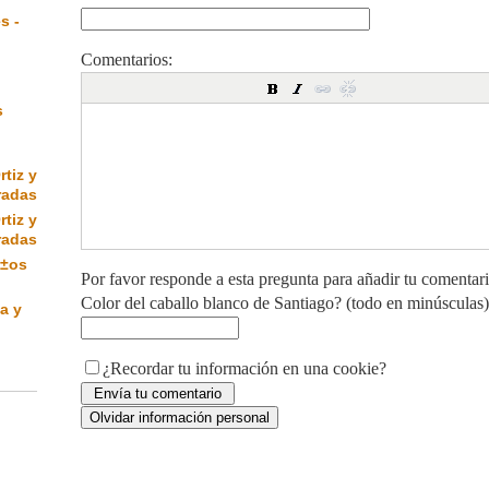
s -
Comentarios:
s
rtiz y
radas
rtiz y
radas
Ã±os
Por favor responde a esta pregunta para añadir tu comentar
Color del caballo blanco de Santiago? (todo en minúsculas)
a y
¿Recordar tu información en una cookie?