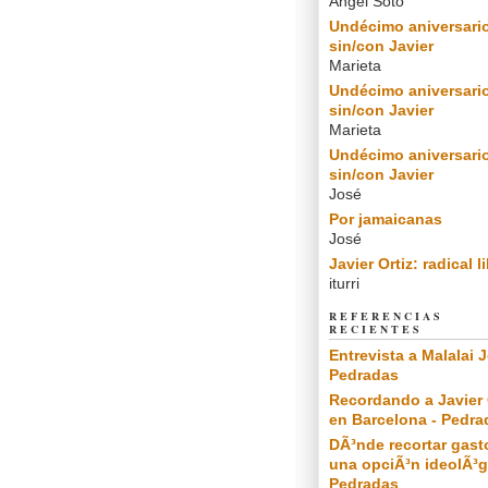
Angel Soto
Undécimo aniversari
sin/con Javier
Marieta
Undécimo aniversari
sin/con Javier
Marieta
Undécimo aniversari
sin/con Javier
José
Por jamaicanas
José
Javier Ortiz: radical l
iturri
REFERENCIAS
RECIENTES
Entrevista a Malalai J
Pedradas
Recordando a Javier 
en Barcelona - Pedra
DÃ³nde recortar gast
una opciÃ³n ideolÃ³g
Pedradas