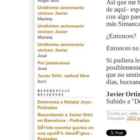
Angel Soto
Así que me he
Undécimo aniversario
de aquí– esp
sin/con Javier
con algo par
Marieta
más Simancas
Undécimo aniversario
sin/con Javier
¿Entonces?
Marieta
Undécimo aniversario
Entonces no 
sin/con Javier
José
Si pudiera l
Por jamaicanas
posiblemente
José
que no sentir
Javier Ortiz: radical libre
días, bucean
iturri
REFERENCIAS
Javier Orti
RECIENTES
Subido a "De
Entrevista a Malalai Joya -
Pedradas
Escrito por:
ortiz
Recordando a Javier Ortiz
Etiquetas:
2003
jo
en Barcelona - Pedradas
DÃ³nde recortar gastos es
una opciÃ³n ideolÃ³gica -
Pedradas