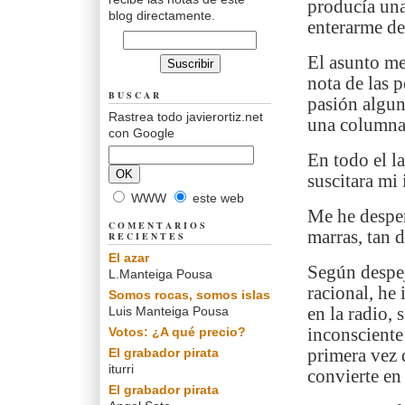
producía una
blog directamente.
enterarme de
El asunto me
nota de las 
BUSCAR
pasión algu
Rastrea todo javierortiz.net
una columna
con Google
En todo el l
suscitara mi 
WWW
este web
Me he desper
COMENTARIOS
marras, tan 
RECIENTES
El azar
Según despej
L.Manteiga Pousa
racional, he
Somos rocas, somos islas
Luis Manteiga Pousa
en la radio,
Votos: ¿A qué precio?
inconsciente 
El grabador pirata
primera vez 
iturri
convierte en
El grabador pirata