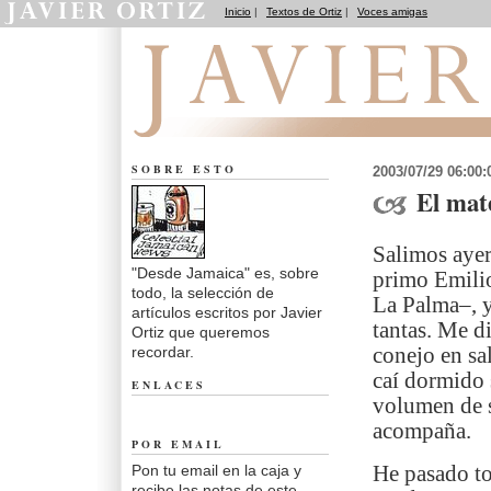
Inicio
|
Textos de Ortiz
|
Voces amigas
Desde Jamaica
SOBRE ESTO
2003/07/29 06:00
El mate
Salimos ayer
"Desde Jamaica" es, sobre
primo Emilio
todo, la selección de
La Palma–, y
artículos escritos por Javier
tantas. Me d
Ortiz que queremos
recordar.
conejo en sa
caí dormido 
ENLACES
volumen de 
acompaña.
POR EMAIL
Pon tu email en la caja y
He pasado to
recibe las notas de este