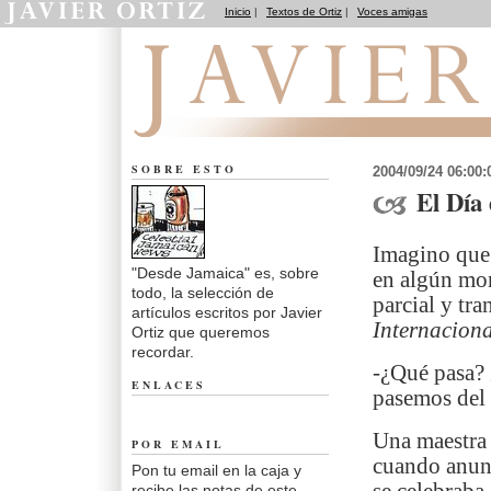
Inicio
|
Textos de Ortiz
|
Voces amigas
Desde Jamaica
SOBRE ESTO
2004/09/24 06:00
El Día
Imagino que
"Desde Jamaica" es, sobre
en algún mom
todo, la selección de
parcial y tra
artículos escritos por Javier
Internacion
Ortiz que queremos
recordar.
-¿Qué pasa? 
ENLACES
pasemos del 
Una maestra 
POR EMAIL
cuando anunc
Pon tu email en la caja y
recibe las notas de este