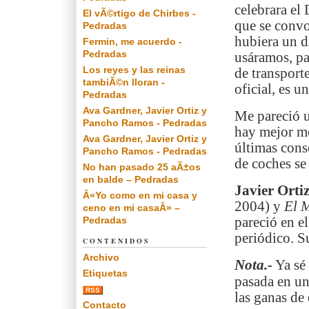
celebrara el
El vÃ©rtigo de Chirbes -
que se conv
Pedradas
hubiera un d
Fermin, me acuerdo -
Pedradas
usáramos, pa
Los reyes y las reinas
de transporte
tambiÃ©n lloran -
oficial, es u
Pedradas
Ava Gardner, Javier Ortiz y
Me pareció u
Pancho Ramos - Pedradas
hay mejor mo
Ava Gardner, Javier Ortiz y
últimas conse
Pancho Ramos - Pedradas
de coches se 
No han pasado 25 aÃ±os
en balde – Pedradas
Javier Ortiz
Â«Yo como en mi casa y
2004) y
El 
ceno en mi casaÂ» –
Pedradas
pareció en e
periódico. S
CONTENIDOS
Archivo
Nota.-
Ya sé 
Etiquetas
pasada en un
RSS
las ganas de
Contacto