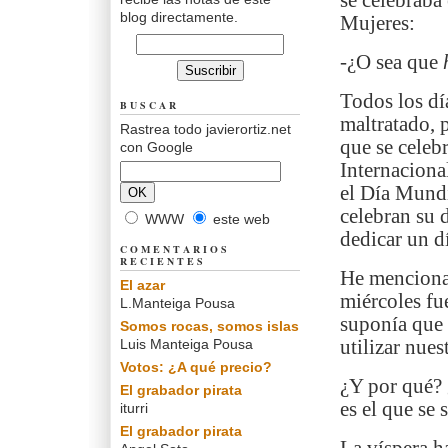
se celebraba
blog directamente.
Mujeres:
-¿O sea que
Todos los dí
BUSCAR
maltratado, 
Rastrea todo javierortiz.net
que se celeb
con Google
Internaciona
el Día Mund
celebran su d
WWW
este web
dedicar un dí
COMENTARIOS
RECIENTES
He mencionad
El azar
miércoles fu
L.Manteiga Pousa
suponía que 
Somos rocas, somos islas
Luis Manteiga Pousa
utilizar nues
Votos: ¿A qué precio?
¿Y por qué? 
El grabador pirata
es el que se
iturri
El grabador pirata