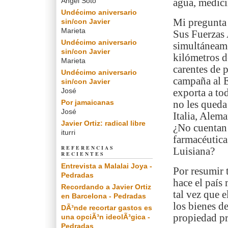
Angel Soto
agua, medici
Undécimo aniversario
Mi pregunta 
sin/con Javier
Marieta
Sus Fuerzas
Undécimo aniversario
simultáneame
sin/con Javier
kilómetros d
Marieta
carentes de 
Undécimo aniversario
campaña al E
sin/con Javier
José
exporta a to
Por jamaicanas
no les queda
José
Italia, Alem
Javier Ortiz: radical libre
¿No cuentan 
iturri
farmacéutic
REFERENCIAS
Luisiana?
RECIENTES
Entrevista a Malalai Joya -
Por resumir 
Pedradas
hace el país
Recordando a Javier Ortiz
tal vez que 
en Barcelona - Pedradas
los bienes d
DÃ³nde recortar gastos es
propiedad pr
una opciÃ³n ideolÃ³gica -
Pedradas