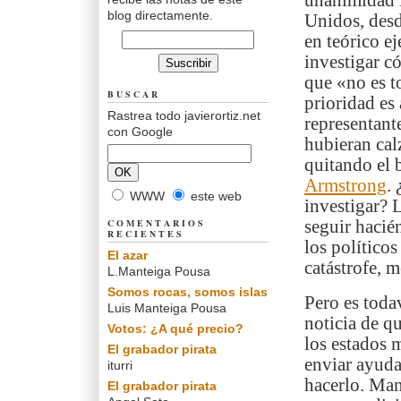
unanimidad l
blog directamente.
Unidos, desd
en teórico ej
investigar c
que «no es t
BUSCAR
prioridad es
Rastrea todo javierortiz.net
representant
con Google
hubieran cal
quitando el b
Armstrong
.
WWW
este web
investigar? 
COMENTARIOS
seguir hacién
RECIENTES
los político
El azar
catástrofe, 
L.Manteiga Pousa
Somos rocas, somos islas
Pero es toda
Luis Manteiga Pousa
noticia de qu
Votos: ¿A qué precio?
los estados 
El grabador pirata
enviar ayud
iturri
hacerlo. Man
El grabador pirata