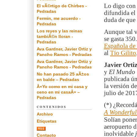
Lo digo con t
El vÃ©rtigo de Chirbes -
Pedradas
difundida el
Fermin, me acuerdo -
duda de que 
Pedradas
Los reyes y las reinas
Aunque tal v
tambiÃ©n lloran -
se gasta 350
Pedradas
Española de
Ava Gardner, Javier Ortiz y
al
Tío Gilito
Pancho Ramos - Pedradas
Ava Gardner, Javier Ortiz y
Javier Orti
Pancho Ramos - Pedradas
y
El Mundo
No han pasado 25 aÃ±os
publicada ún
en balde – Pedradas
la versión d
Â«Yo como en mi casa y
ceno en mi casaÂ» –
julio de 201
Pedradas
(*) ¿Recordá
CONTENIDOS
A Wonderful
Archivo
Solían pone
Etiquetas
aeropuerto d
RSS
inolvidable
Contacto