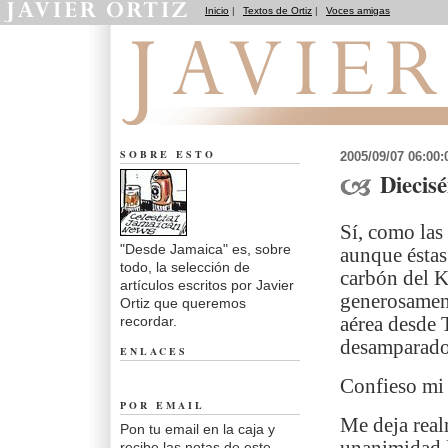
Inicio
|
Textos de Ortiz
|
Voces amigas
Desde Jamaica
SOBRE ESTO
2005/09/07 06:00
Diecisé
Sí, como las
"Desde Jamaica" es, sobre
aunque éstas
todo, la selección de
carbón del K
artículos escritos por Javier
generosament
Ortiz que queremos
recordar.
aérea desde 
desamparado
ENLACES
Confieso mi 
POR EMAIL
Me deja real
Pon tu email en la caja y
recibe las notas de este