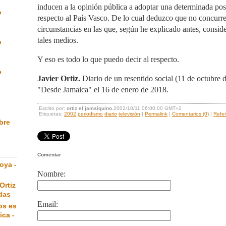
inducen a la opinión pública a adoptar una determinada pos
o
respecto al País Vasco. De lo cual deduzco que no concurre
circunstancias en las que, según he explicado antes, consid
tales medios.
o
Y eso es todo lo que puedo decir al respecto.
o
Javier Ortiz.
Diario de un resentido social (11 de octubre 
"Desde Jamaica" el 16 de enero de 2018.
Escrito por:
ortiz el jamaiquino
.2002/10/11 06:00:00 GMT+2
Etiquetas:
2002
periodismo
diario
televisión
|
Permalink
|
Comentarios (0)
|
Refer
ibre
Comentar
oya -
Nombre:
Ortiz
das
Email:
os es
ica -