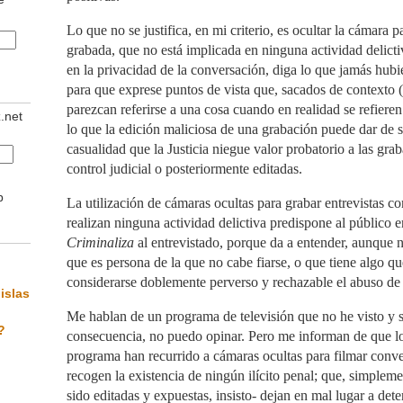
Lo que no se justifica, en mi criterio, es ocultar la cámara 
grabada, que no está implicada en ninguna actividad delictiv
en la privacidad de la conversación, diga lo que jamás hubi
para que exprese puntos de vista que, sacados de contexto (
parezcan referirse a una cosa cuando en realidad se refiere
z.net
lo que la edición maliciosa de una grabación puede dar de s
casualidad que la Justicia niegue valor probatorio a las grab
control judicial o posteriormente editadas.
b
La utilización de cámaras ocultas para grabar entrevistas c
realizan ninguna actividad delictiva predispone al público e
Criminaliza
al entrevistado, porque da a entender, aunque n
que es persona de la que no cabe fiarse, o que tiene algo qu
considerarse doblemente perverso y rechazable el abuso de 
islas
Me hablan de un programa de televisión que no he visto y s
?
consecuencia, no puedo opinar. Pero me informan de que lo
programa han recurrido a cámaras ocultas para filmar conv
recogen la existencia de ningún ilícito penal; que, simplem
sido editadas y expuestas, insisto- dejan en mal lugar a de