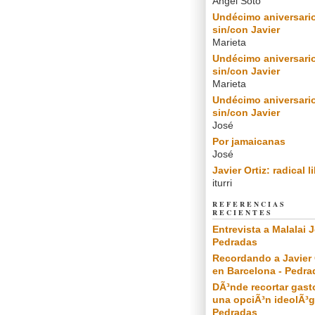
Angel Soto
Undécimo aniversari
sin/con Javier
Marieta
Undécimo aniversari
sin/con Javier
Marieta
Undécimo aniversari
sin/con Javier
José
Por jamaicanas
José
Javier Ortiz: radical l
iturri
REFERENCIAS
RECIENTES
Entrevista a Malalai J
Pedradas
Recordando a Javier 
en Barcelona - Pedra
DÃ³nde recortar gast
una opciÃ³n ideolÃ³g
Pedradas