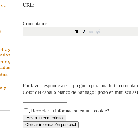
URL:
s -
Comentarios:
s
rtiz y
radas
rtiz y
radas
Ã±os
Por favor responde a esta pregunta para añadir tu comentar
a y
Color del caballo blanco de Santiago? (todo en minúsculas)
¿Recordar tu información en una cookie?