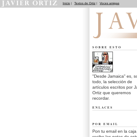
Inicio
|
Textos de Ortiz
|
Voces amigas
Desde Jamaica
SOBRE ESTO
"Desde Jamaica" es, s
todo, la selección de
artículos escritos por J
Ortiz que queremos
recordar.
ENLACES
POR EMAIL
Pon tu email en la caja
recibe las notas de est