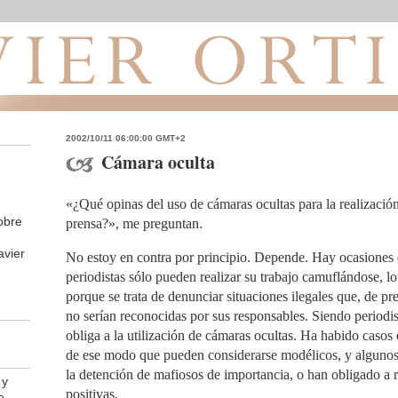
2002/10/11 06:00:00 GMT+2
Cámara oculta
«¿Qué opinas del uso de cámaras ocultas para la realización
obre
prensa?», me preguntan.
avier
No estoy en contra por principio. Depende. Hay ocasiones 
periodistas sólo pueden realizar su trabajo camuflándose, lo 
porque se trata de denunciar situaciones ilegales que, de pr
no serían reconocidas por sus responsables. Siendo periodist
obliga a la utilización de cámaras ocultas. Ha habido casos 
de ese modo que pueden considerarse modélicos, y algunos
la detención de mafiosos de importancia, o han obligado a 
 y
positivas.
e