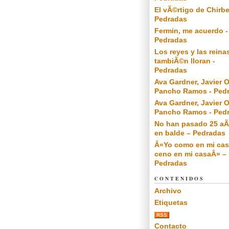
El vÃ©rtigo de Chirbe
Pedradas
Fermin, me acuerdo -
Pedradas
Los reyes y las reina
tambiÃ©n lloran -
Pedradas
Ava Gardner, Javier O
Pancho Ramos - Ped
Ava Gardner, Javier O
Pancho Ramos - Ped
No han pasado 25 a
en balde – Pedradas
Â«Yo como en mi cas
ceno en mi casaÂ» –
Pedradas
CONTENIDOS
Archivo
Etiquetas
RSS
Contacto