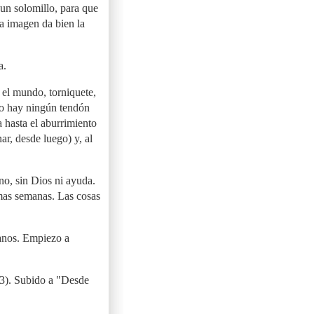
 un solomillo, para que
la imagen da bien la
a.
el mundo, torniquete,
no hay ningún tendón
a hasta el aburrimiento
r, desde luego) y, al
no, sin Dios ni ayuda.
imas semanas. Las cosas
manos. Empiezo a
3). Subido a "Desde