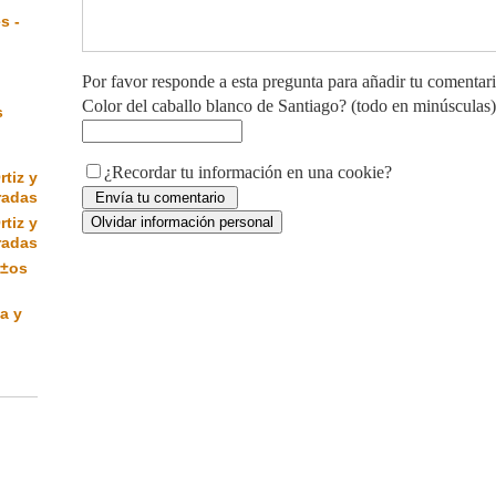
s -
Por favor responde a esta pregunta para añadir tu comentar
Color del caballo blanco de Santiago? (todo en minúsculas)
s
¿Recordar tu información en una cookie?
rtiz y
radas
rtiz y
radas
Ã±os
a y