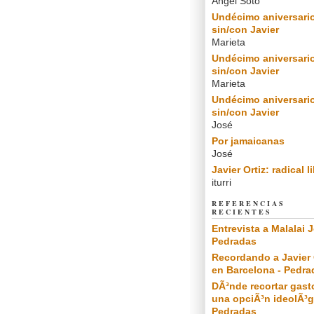
Angel Soto
Undécimo aniversari
sin/con Javier
Marieta
Undécimo aniversari
sin/con Javier
Marieta
Undécimo aniversari
sin/con Javier
José
Por jamaicanas
José
Javier Ortiz: radical l
iturri
REFERENCIAS
RECIENTES
Entrevista a Malalai J
Pedradas
Recordando a Javier 
en Barcelona - Pedra
DÃ³nde recortar gast
una opciÃ³n ideolÃ³g
Pedradas