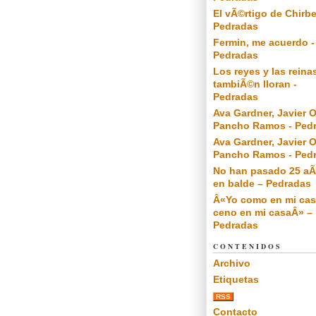
El vÃ©rtigo de Chirbe
Pedradas
Fermin, me acuerdo -
Pedradas
Los reyes y las reina
tambiÃ©n lloran -
Pedradas
Ava Gardner, Javier O
Pancho Ramos - Ped
Ava Gardner, Javier O
Pancho Ramos - Ped
No han pasado 25 a
en balde – Pedradas
Â«Yo como en mi cas
ceno en mi casaÂ» –
Pedradas
CONTENIDOS
Archivo
Etiquetas
RSS
Contacto