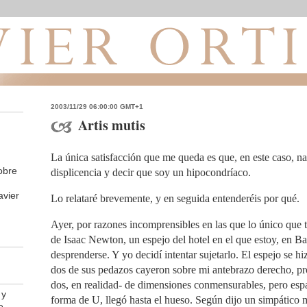
2003/11/29 06:00:00 GMT+1
Artis mutis
La única satisfacción que me queda es que, en este caso, 
obre
displicencia y decir que soy un hipocondríaco.
avier
Lo relataré brevemente, y en seguida entenderéis por qué.
Ayer, por razones incomprensibles en las que lo único que t
de Isaac Newton, un espejo del hotel en el que estoy, en Ba
desprenderse. Y yo decidí intentar sujetarlo. El espejo se hiz
dos de sus pedazos cayeron sobre mi antebrazo derecho, pr
dos, en realidad- de dimensiones conmensurables, pero esp
 y
forma de U, llegó hasta el hueso. Según dijo un simpático 
e