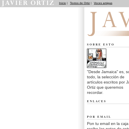
Inicio
|
Textos de Ortiz
|
Voces amigas
Desde Jamaica
SOBRE ESTO
"Desde Jamaica" es, s
todo, la selección de
artículos escritos por J
Ortiz que queremos
recordar.
ENLACES
POR EMAIL
Pon tu email en la caja
recibe las notas de est