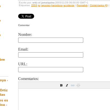
Escrito por:
ortiz el jamaiquino
.2003/11/29 06:00:00 GMT+1
o
Etiquetas:
2003
jor
apuntes
barcelona
accidente
|
Permalink
|
Comentarios (0)
|
o
Comentar
Nombre:
o
Email:
ibre
URL:
Comentarios:
oya -
Ortiz
das
os es
ica -