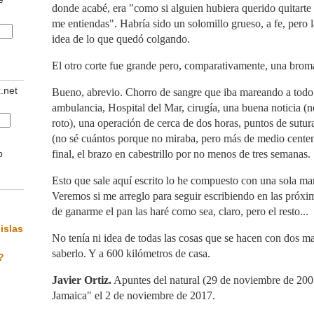
donde acabé, era "como si alguien hubiera querido quitarte
me entiendas". Habría sido un solomillo grueso, a fe, pero 
idea de lo que quedó colgando.
El otro corte fue grande pero, comparativamente, una brom
z.net
Bueno, abrevio. Chorro de sangre que iba mareando a todo 
ambulancia, Hospital del Mar, cirugía, una buena noticia (
roto), una operación de cerca de dos horas, puntos de sutur
(no sé cuántos porque no miraba, pero más de medio centena
b
final, el brazo en cabestrillo por no menos de tres semanas.
Esto que sale aquí escrito lo he compuesto con una sola ma
Veremos si me arreglo para seguir escribiendo en las próx
de ganarme el pan las haré como sea, claro, pero el resto...
islas
No tenía ni idea de todas las cosas que se hacen con dos 
saberlo. Y a 600 kilómetros de casa.
?
Javier Ortiz.
Apuntes del natural (29 de noviembre de 200
Jamaica" el 2 de noviembre de 2017.