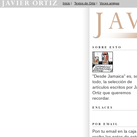
Inicio
|
Textos de Ortiz
|
Voces amigas
Desde Jamaica
SOBRE ESTO
"Desde Jamaica" es, s
todo, la selección de
artículos escritos por J
Ortiz que queremos
recordar.
ENLACES
POR EMAIL
Pon tu email en la caja
recibe las notas de est