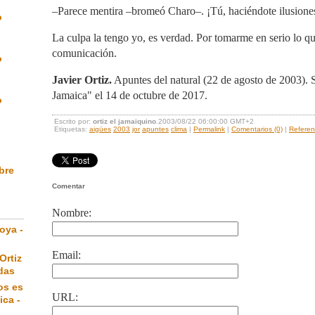
–Parece mentira –bromeó Charo–. ¡Tú, haciéndote ilusione
o
La culpa la tengo yo, es verdad. Por tomarme en serio lo q
comunicación.
o
Javier Ortiz.
Apuntes del natural (22 de agosto de 2003).
Jamaica" el 14 de octubre de 2017.
o
Escrito por:
ortiz el jamaiquino
.2003/08/22 06:00:00 GMT+2
Etiquetas:
aigües
2003
jor
apuntes
clima
|
Permalink
|
Comentarios (0)
|
Referen
ibre
Comentar
Nombre:
oya -
Email:
Ortiz
das
os es
URL:
ica -