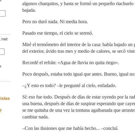
algunos charquitos, y hasta se formó un pequeño riachuelo
bajada.
Pero no duró nada. Ni media hora.
Pasado ese tiempo, el cielo se serenó.
z.net
Miré el termómetro del interior de la casa: había bajado un 
del exterior, ávido tras mes y medio de calores, se secó vist
Recordé el refrán: «Agua de lluvia no quita riego».
b
Poco después, estaba todo igual que antes. Bueno, igual no
–¿Y esto es todo? –le pregunté al cielo, enfadado.
Sí: eso fue todo. Después de días de estar oyendo por la rad
islas
una buena, después de días de suspirar esperando que cayer
se me quitaba de una vez la tontuna agalbanada que arrastro,
?
cambiar nada.
–Con las ilusiones que me había hecho... –concluí.