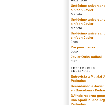
Angel Soto
Undécimo aniversari
sin/con Javier
Marieta
Undécimo aniversari
sin/con Javier
Marieta
Undécimo aniversari
sin/con Javier
José
Por jamaicanas
José
Javier Ortiz: radical l
iturri
REFERENCIAS
RECIENTES
Entrevista a Malalai J
Pedradas
Recordando a Javier 
en Barcelona - Pedra
DÃ³nde recortar gast
una opciÃ³n ideolÃ³g
Pedradas