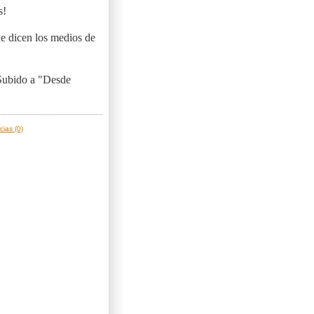
s!
ue dicen los medios de
 Subido a "Desde
cias (0)