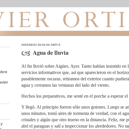
2003/08/22 06:00:00 GMT+2
Agua de lluvia
Al fin llovió sobre Aigües. Ayer. Tanto habían insistido en 
obre
servicios informativos que, así que aparecieron en el horiz
pasablemente oscuras, retiramos del exterior cuanto pudiera
avier
agua y cerramos las ventanas del lado del viento.
Hechos los preparativos, me senté en el porche a esperar el 
Y llegó. Al principio fueron sólo unos gotones. Luego se a
unos minutos, tomó aires de tormenta de verdad, con el agu
cristales y algún que otro trueno en la distancia. Feliz, me
 y
abrí el paraguas y salí a inspeccionar los alrededores. No t
e