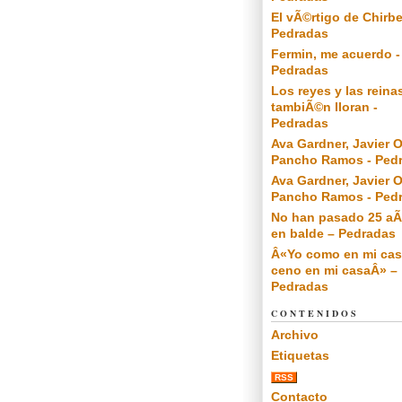
El vÃ©rtigo de Chirbe
Pedradas
Fermin, me acuerdo -
Pedradas
Los reyes y las reina
tambiÃ©n lloran -
Pedradas
Ava Gardner, Javier O
Pancho Ramos - Ped
Ava Gardner, Javier O
Pancho Ramos - Ped
No han pasado 25 a
en balde – Pedradas
Â«Yo como en mi cas
ceno en mi casaÂ» –
Pedradas
CONTENIDOS
Archivo
Etiquetas
RSS
Contacto