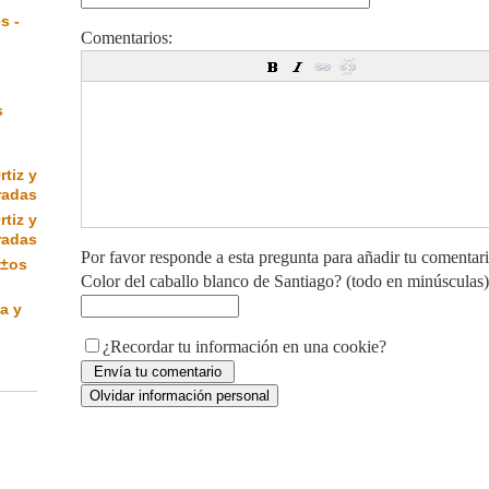
s -
Comentarios:
s
rtiz y
radas
rtiz y
radas
Por favor responde a esta pregunta para añadir tu comentar
Ã±os
Color del caballo blanco de Santiago? (todo en minúsculas)
a y
¿Recordar tu información en una cookie?