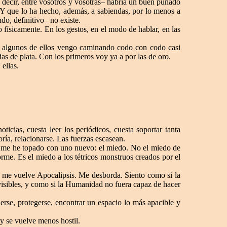
s decir, entre vosotros y vosotras– habría un buen puñado
 Y que lo ha hecho, además, a sabiendas, por lo menos a
do, definitivo– no existe.
físicamente. En los gestos, en el modo de hablar, en las
n algunos de ellos vengo caminando codo con codo casi
as de plata. Con los primeros voy ya a por las de oro.
ellas.
icias, cuesta leer los periódicos, cuesta soportar tanta
oría, relacionarse. Las fuerzas escasean.
os me he topado con uno nuevo: el miedo. No el miedo de
orme. Es el miedo a los tétricos monstruos creados por el
e me vuelve Apocalipsis. Me desborda. Siento como si la
isibles, y como si la Humanidad no fuera capaz de hacer
rse, protegerse, encontrar un espacio lo más apacible y
 y se vuelve menos hostil.