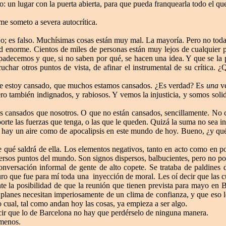
: un lugar con la puerta abierta, para que pueda franquearla todo el qu
e someto a severa autocrítica.
o; es falso. Muchísimas cosas están muy mal. La mayoría. Pero no toda
d enorme. Cientos de miles de personas están muy lejos de cualquier p
 padecemos y que, si no saben por qué, se hacen una idea. Y que se la p
char otros puntos de vista, de afinar el instrumental de su crítica. ¿
ue estoy cansado, que muchos estamos cansados. ¿Es verdad? Es
una
v
ro también indignados, y rabiosos. Y vemos la injusticia, y somos sol
s cansados que nosotros. O que no están cansados, sencillamente. No c
rte las fuerzas que tenga, o las que le queden. Quizá la suma no sea ins
e hay un aire como de apocalipsis en este mundo de hoy. Bueno, ¿y qué
be qué saldrá de ella. Los elementos negativos, tanto en acto como en 
versos puntos del mundo. Son signos dispersos, balbucientes, pero no po
versación informal de gente de alto copete. Se trataba de paldines de
juro que fue para mí toda una
inyección de moral. Les oí decir que las 
te la posibilidad de que la reunión que tienen prevista para mayo en 
 planes necesitan imperiosamente de un clima de confianza, y que eso l
 cual, tal como andan hoy las cosas, ya empieza a ser algo.
cir que lo de Barcelona no hay que perdérselo de ninguna manera.
 menos.