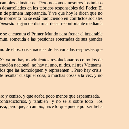
s cambios climáticos... Pero no somos nosotros los únicos
 desarrollados en los teóricos responsables del Poder. El
an de primera importancia. Y ve que hoy le dicen que no
e momento no se está traduciendo en conflictos sociales
 bienestar
dejan de disfrutar de su reconfortante medianía
que se encuentra el Primer Mundo para frenar el imparable
mún, sometida a las presiones soterradas de sus grandes
no de ellos; crisis nacidas de las variadas respuestas que
o XX: ya no hay movimientos revolucionarios como los de
ración nacional; no hay ni uno, ni dos, ni tres Vietnams;
os que las homologuen y representen... Pero hay crisis,
de resultar cualquier cosa, o muchas cosas a la vez, y no
rero y cenizo, y que acaba poco menos que esperanzada.
ontradictorios, y también –y no sé si sobre todo– los
eza, pero que, a cambio, hace lo que puede por ser fiel a