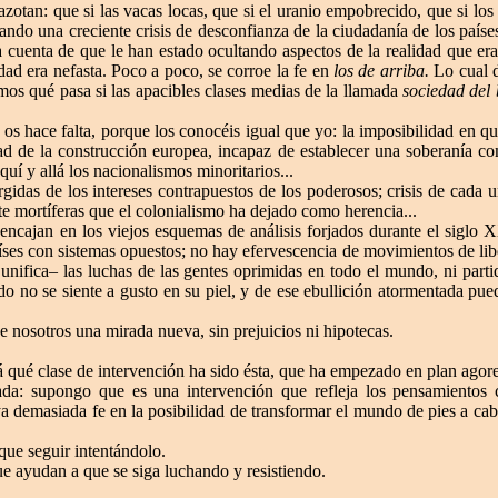
zotan: que si las vacas locas, que si el uranio empobrecido, que si lo
ando una creciente crisis de desconfianza de la ciudadanía de los países
 cuenta de que le han estado ocultando aspectos de la realidad que er
dad era nefasta. Poco a poco, se corroe la fe en
los de arriba.
Lo cual d
os qué pasa si las apacibles clases medias de la llamada
sociedad del
 os hace falta, porque los conocéis igual que yo: la imposibilidad en 
dad de la construcción europea, incapaz de establecer una soberanía co
quí y allá los nacionalismos minoritarios...
urgidas de los intereses contrapuestos de los poderosos; crisis de cada u
te mortíferas que el colonialismo ha dejado como herencia...
 encajan en los viejos esquemas de análisis forjados durante el sigl
ses con sistemas opuestos; no hay efervescencia de movimientos de libe
ifica– las luchas de las gentes oprimidas en todo el mundo, ni partid
o no se siente a gusto en su piel, y de ese ebullición atormentada pue
 nosotros una mirada nueva, sin prejuicios ni hipotecas.
á qué clase de intervención ha sido ésta, que ha empezado en plan ago
da: supongo que es una intervención que refleja los pensamientos c
a demasiada fe en la posibilidad de transformar el mundo de pies a cab
que seguir intentándolo.
ue ayudan a que se siga luchando y resistiendo.