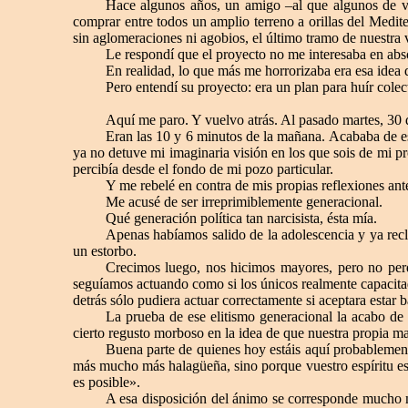
Hace algunos años, un amigo –al que algunos de vo
comprar entre todos un amplio terreno a orillas del Medite
sin aglomeraciones ni agobios, el último tramo de nuestra v
Le respondí que el proyecto no me interesaba en abs
En realidad, lo que más me horrorizaba era esa idea
Pero entendí su proyecto: era un plan para huír cole
Aquí me paro. Y vuelvo atrás. Al pasado martes, 30
Eran las 10 y 6 minutos de la mañana. Acababa de escr
ya no detuve mi imaginaria visión en los que sois de mi p
percibía desde el fondo de mi pozo particular.
Y me rebelé en contra de mis propias reflexiones ante
Me acusé de ser irreprimiblemente generacional.
Qué generación política tan narcisista, ésta mía.
Apenas habíamos salido de la adolescencia y ya rec
un estorbo.
Crecimos luego, nos hicimos mayores, pero no perd
seguíamos actuando como si los únicos realmente capacita
detrás sólo pudiera actuar correctamente si aceptara estar b
La prueba de ese elitismo generacional la acabo de
cierto regusto morboso en la idea de que nuestra propia 
Buena parte de quienes hoy estáis aquí probablemente
más mucho más halagüeña, sino porque vuestro espíritu es
es posible».
A esa disposición del ánimo se corresponde mucho má