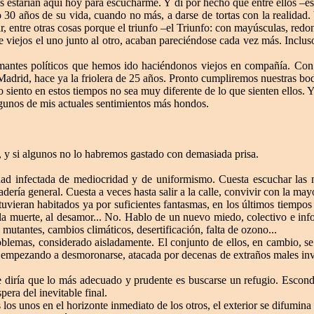
s estarían aquí hoy para escucharme. Y di por hecho que entre ellos –e
 30 años de su vida, cuando no más, a darse de tortas con la realidad.
r, entre otras cosas porque el triunfo –el Triunfo: con mayúsculas, redon
iejos el uno junto al otro, acaban pareciéndose cada vez más. Incluso 
amantes políticos que hemos ido haciéndonos viejos en compañía. Co
Madrid, hace ya la friolera de 25 años. Pronto cumpliremos nuestras bod
siento en estos tiempos no sea muy diferente de lo que sienten ellos. Y 
gunos de mis actuales sentimientos más hondos.
o, y si algunos no lo habremos gastado con demasiada prisa.
ad infectada de mediocridad y de uniformismo. Cuesta escuchar las not
nadería general. Cuesta a veces hasta salir a la calle, convivir con la may
tuvieran habitados ya por suficientes fantasmas, en los últimos tiemp
a la muerte, al desamor... No. Hablo de un nuevo miedo, colectivo e inf
mutantes, cambios climáticos, desertificación, falta de ozono...
oblemas, considerado aisladamente. El conjunto de ellos, en cambio, s
ra empezando a desmoronarse, atacada por decenas de extraños males inv
 diría que lo más adecuado y prudente es buscarse un refugio. Esconde
era del inevitable final.
os unos en el horizonte inmediato de los otros, el exterior se difumina