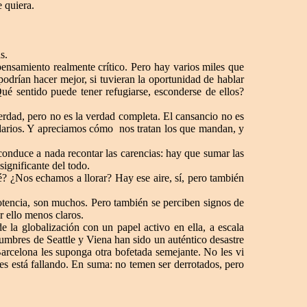
e quiera.
s.
ensamiento realmente crítico. Pero hay varios miles que
odrían hacer mejor, si tuvieran la oportunidad de hablar
Qué sentido puede tener refugiarse, esconderse de ellos?
erdad, pero no es la verdad completa. El cansancio no es
idarios. Y apreciamos cómo
nos tratan los que mandan, y
onduce a nada recontar las carencias: hay que sumar las
ignificante del todo.
? ¿Nos echamos a llorar? Hay ese aire, sí, pero también
potencia, son muchos. Pero también se perciben signos de
r ello menos claros.
 la globalización con un papel activo en ella, a escala
cumbres de Seattle y Viena han sido un auténtico desastre
Barcelona les suponga otra bofetada semejante. No les vi
es está fallando. En suma: no temen ser derrotados, pero