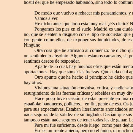
hostil del que he empezado hablando, sino todo lo contrario
De modo que vuelvo a rehacer mis pensamientos, y m
Vamos a ver.
He dicho antes que todo está muy mal. ¿Es cierto? N
Pongamos los pies en el suelo. Madrid es una ciuda
no, que se sienten a disgusto con el tipo de sociedad que
con gente como ellos, de exponer sus inquietudes, de escu
Ninguno.
Otra cosa que he afirmado al comienzo: he dicho q
un sentimiento absoluto. Algunos estamos cansados, sí, pe
sentimos deseos de responder.
Aparte de lo cual, hay muchos otros que están meno
aportaciones. Hay que sumar las fuerzas. Que cada cual apo
Otro apunte que he hecho al principio: he dicho qu
hay otros.
Vivimos una situación convulsa, crítica, y nadie sa
resurgimiento de las fuerzas críticas y rebeldes en muy di
Hace poco tuve ocasión de estar presente en una con
española: banqueros, políticos... en fin, gente de ésa. Os 
para sus expectativas. Estaban literalmente anonadados an
nada seguros de la solidez de su tinglado. Decían que sus
tampoco están nada seguros de tener todas las de ganar. Lo
Para mi fue suficiente, desde luego, como para dedu
Ése es un frente abierto, pero no el único, ni mucho