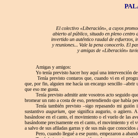
PAL
El colectivo «Liberación», a cuyos promot
abierto al público, situado en pleno centro
invertido un auténtico raudal de esfuerzos, 
y reuniones... Vale la pena conocerlo. El pa
y amigas de «Liberación» tuvie
Amigas y amigos:
Yo tenía previsto hacer hoy aquí una intervención de
Tenía previsto contaros que, cuando vi en el progra
que, por fin, alguien me hacía un encargo sencillo –abri
que eso me gusta.
Tenía previsto admitir ante vosotros acto seguido que
bromear un rato a costa de eso, pretendiendo que había ped
Tenía también previsto –sigo repasando mi guión i
sustantivo
augurium,
que significa
augurio, o agüero. A
basándose en el canto, el movimiento o el vuelo de las av
basándome precisamente en el canto, el movimiento y el vu
a salvo de sus afiladas garras y de sus más que conocidos 
Pero, cuando llegué a ese punto, empezaron a aband