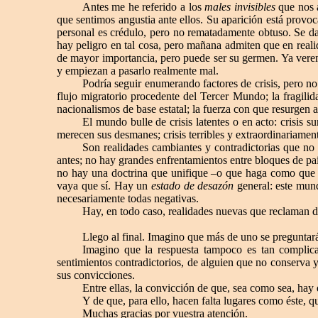
Antes me he referido a los
males invisibles
que nos a
que sentimos angustia ante ellos. Su aparición está provoc
personal es crédulo, pero no rematadamente obtuso. Se da
hay peligro en tal cosa, pero mañana admiten que en reali
de mayor importancia, pero puede ser su germen. Ya verem
y empiezan a pasarlo realmente mal.
Podría seguir enumerando factores de crisis, pero no
flujo migratorio procedente del Tercer Mundo; la fragili
nacionalismos de base estatal; la fuerza con que resurgen a
El mundo bulle de crisis latentes o en acto: crisis s
merecen sus desmanes; crisis terribles y extraordinariamen
Son realidades cambiantes y contradictorias que no
antes; no hay grandes enfrentamientos entre bloques de paí
no hay una doctrina que unifique –o que haga como que un
vaya que sí. Hay un
estado de desazón
general: este mund
necesariamente todas negativas.
Hay, en todo caso, realidades nuevas que reclaman de
Llego al final. Imagino que más de uno se preguntar
Imagino que la respuesta tampoco es tan complica
sentimientos contradictorios, de alguien que no conserva y
sus convicciones.
Entre ellas, la convicción de que, sea como sea, hay 
Y de que, para ello, hacen falta lugares como éste, q
Muchas gracias por vuestra atención.