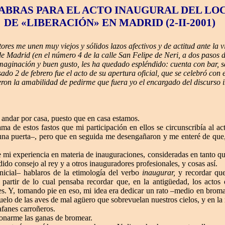
ABRAS PARA EL ACTO INAUGURAL DEL LO
DE «LIBERACIÓN» EN MADRID (2-II-2001)
ores me unen muy viejos y sólidos lazos afectivos y de actitud ante la 
 de Madrid (en el número 4 de la calle San Felipe de Neri, a dos pasos 
imaginación y buen gusto, les ha quedado espléndido: cuenta con bar, s
sado 2 de febrero fue el acto de su apertura oficial, que se celebró con
ron la amabilidad de pedirme que fuera yo el encargado del discurso i
 andar por casa, puesto que en casa estamos.
ma de estos fastos que mi participación en ellos se circunscribía al a
r una puerta–, pero que en seguida me desengañaron y me enteré de que
 mi experiencia en materia de inauguraciones, consideradas en tanto que
ido consejo al rey y a otros inauguradores profesionales, y cosas así.
nicial– hablaros de la etimología del verbo
inaugurar,
y recordar qu
 partir de lo cual pensaba recordar que, en la antigüedad, los actos
es. Y, tomando pie en eso, mi idea era dedicar un rato –medio en broma,
elo de las aves de mal agüero que sobrevuelan nuestros cielos, y en l
afanes carroñeros.
onarme las ganas de bromear.