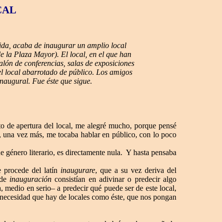
CAL
vida, acaba de inaugurar un amplio local
de la Plaza Mayor). El local, en el que han
alón de conferencias, salas de exposiciones
 el local abarrotado de público. Los amigos
naugural. Fue éste que sigue.
cto de apertura del local, me alegré mucho, porque pensé
, una vez más, me tocaba hablar en público, con lo poco
 género literario, es directamente nula.
Y hasta pensaba
e procede del latín
inaugurare
, que a su vez deriva del
 de
inauguración
consistían en adivinar o predecir algo
 medio en serio– a predecir qué puede ser de este local,
a necesidad que hay de locales como éste, que nos pongan