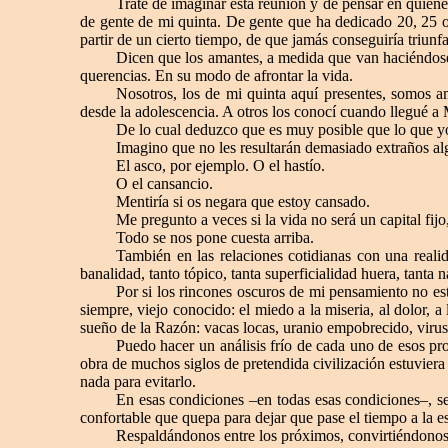
Traté de imaginar esta reunión y de pensar en quiéne
de gente de mi quinta. De gente que ha dedicado 20, 25 o
partir de un cierto tiempo, de que jamás conseguiría triunfa
Dicen que los amantes, a medida que van haciéndose v
querencias. En su modo de afrontar la vida.
Nosotros, los de mi quinta aquí presentes, somos 
desde la adolescencia. A otros los conocí cuando llegué a 
De lo cual deduzco que es muy posible que lo que yo 
Imagino que no les resultarán demasiado extraños al
El asco, por ejemplo. O el hastío.
O el cansancio.
Mentiría si os negara que estoy cansado.
Me pregunto a veces si la vida no será un capital fij
Todo se nos pone cuesta arriba.
También en las relaciones cotidianas con una realid
banalidad, tanto tópico, tanta superficialidad huera, tanta 
Por si los rincones oscuros de mi pensamiento no es
siempre, viejo conocido: el miedo a la miseria, al dolor, 
sueño de la Razón: vacas locas, uranio empobrecido, virus 
Puedo hacer un análisis frío de cada uno de esos pr
obra de muchos siglos de pretendida civilización estuvie
nada para evitarlo.
En esas condiciones –en todas esas condiciones–, se
confortable que quepa para dejar que pase el tiempo a la esp
Respaldándonos entre los próximos, convirtiéndonos l