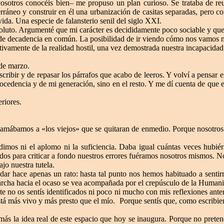
sotros conocéis bien– me propuso un plan curioso. Se trataba de reu
rráneo y construir en él una urbanización de casitas separadas, pero con
ida. Una especie de falansterio senil del siglo XXI.
oluto. Argumenté que mi carácter es decididamente poco sociable y que
 de decadencia en común. La posibilidad de ir viendo cómo nos vamos m
ctivamente de la realidad hostil, una vez demostrada nuestra incapacidad
 de marzo.
ibir y de repasar los párrafos que acabo de leeros. Y volví a pensar en
rocedencia y de mi generación, sino en el resto. Y me dí cuenta de que 
riores.
lamábamos a «los viejos» que se quitaran de enmedio. Porque nosotros 
imos ni el aplomo ni la suficiencia. Daba igual cuántas veces hubié
dos para criticar a fondo nuestros errores fuéramos nosotros mismos. 
ajo nuestra tutela.
 dar hace apenas un rato: hasta tal punto nos hemos habituado a senti
marcha hacia el ocaso se vea acompañada por el crepúsculo de la Humani
 no os sentís identificados ni poco ni mucho con mis reflexiones anter
tá más vivo y más presto que el mío.
Porque sentís que, como escribier
s la idea real de este espacio que hoy se inaugura. Porque no pretend