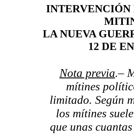
INTERVENCIÓN 
MITI
LA NUEVA GUER
12 DE E
Nota previa
.– 
mítines políti
limitado. Según m
los mítines suel
que unas cuantas