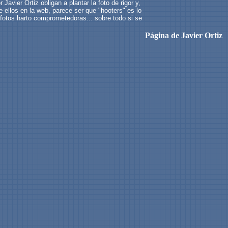
avier Ortiz obligan a plantar la foto de rigor y,
e ellos en la web, parece ser que "hooters" es lo
fotos harto comprometedoras... sobre todo si se
Página de Javier Ortiz