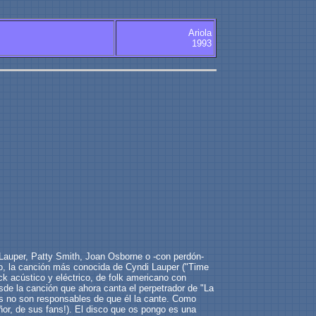
Ariola
1993
Lauper, Patty Smith, Joan Osborne o -con perdón-
plo, la canción más conocida de Cyndi Lauper ("Time
ck acústico y eléctrico, de folk americano con
sde la canción que ahora canta el perpetrador de "La
ers no son responsables de que él la cante. Como
ñor, de sus fans!). El disco que os pongo es una