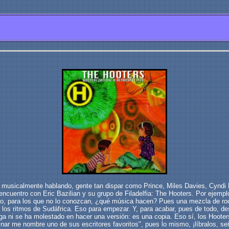
musicalmente hablando, gente tan dispar como Prince, Miles Davies, Cyndi 
 encuentro con Eric Bazilian y su grupo de Filadelfia: The Hooters. Por ejem
. Pero, para los que no lo conozcan, ¿qué música hacen? Pues una mezcla de ro
 los ritmos de Sudáfrica. Eso para empezar. Y, para acabar, pues de todo, de
lega ni se ha molestado en hacer una versión: es una copia. Eso sí, los Hoot
nar me nombre uno de sus escritores favoritos", pues lo mismo, ¡líbralos, se