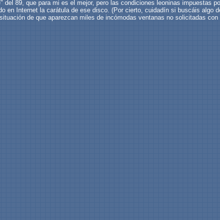
del 89, que para mi es el mejor, pero las condiciones leoninas impuestas por J
 en Internet la carátula de ese disco. (Por cierto, cuidadín si buscáis algo d
 situación de que aparezcan miles de incómodas ventanas no solicitadas con 